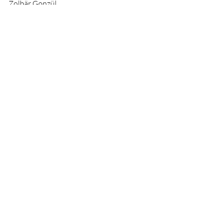
Zolbär Gonzül
( Paroles & musique : N.Moro mars 2025 )
Posts récents
Voir tout