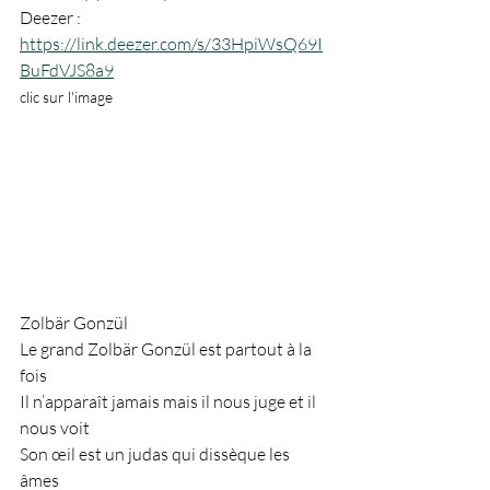
Deezer : 
https://link.deezer.com/s/33HpiWsQ69I
BuFdVJS8a9
clic sur l'image
Zolbär Gonzül
Le grand Zolbär Gonzül est partout à la 
fois
Il n’apparaît jamais mais il nous juge et il 
nous voit
Son œil est un judas qui dissèque les 
âmes