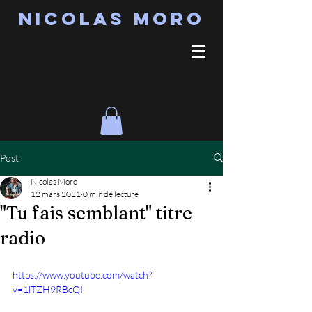
Nicolas MORO
Post
Nicolas Moro
12 mars 2021
0 min de lecture
"Tu fais semblant" titre
radio
https://www.youtube.com/watch?
v=1lTZH9RBcQI