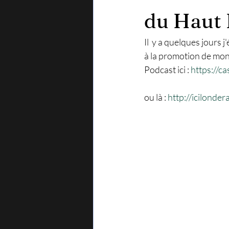
du Haut
Il  y a quelques jours 
à la promotion de mon 
Podcast ici : 
https://
ou là : 
http://icilonde