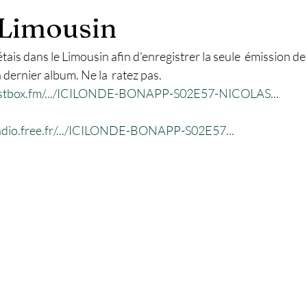
 Limousin
j'étais dans le Limousin afin d'enregistrer la seule  émission d
dernier album. Ne la  ratez pas.
castbox.fm/.../ICILONDE-BONAPP-S02E57-NICOLAS...
radio.free.fr/.../ICILONDE-BONAPP-S02E57...