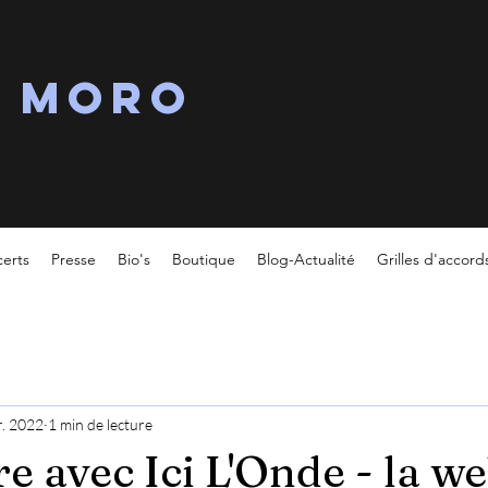
s MORO
erts
Presse
Bio's
Boutique
Blog-Actualité
Grilles d'accord
r. 2022
1 min de lecture
e avec Ici L'Onde - la w