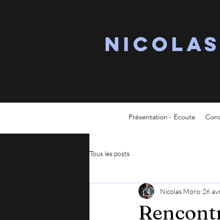
Nicola
Présentation - Ecoute
Conc
Tous les posts
Nicolas Moro
26 av
Rencontr