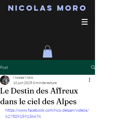
Nicolas MORO
Post
Nicolas Moro
16 juin 2025
0 min de lecture
Le Destin des Affreux
dans le ciel des Alpes
https://www.facebook.com/nico.delpan/videos/
627509159136676