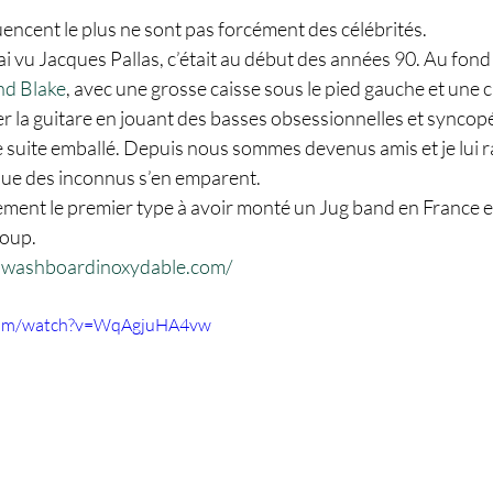
uencent le plus ne sont pas forcément des célébrités.
ai vu Jacques Pallas, c’était au début des années 90. Au fond d
nd Blake
, avec une grosse caisse sous le pied gauche et une c
iser la guitare en jouant des basses obsessionnelles et syncop
e suite emballé. Depuis nous sommes devenus amis et je lui r
que des inconnus s’en emparent. 
nement le premier type à avoir monté un Jug band en France et 
coup.
.washboardinoxydable.com/
.com/watch?v=WqAgjuHA4vw