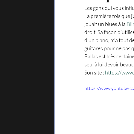
Les gens qui vous infl
La première fois que j’
jouait un blues à la 
Bli
droit. Sa façon d’util
d’un piano, m’a tout d
guitares pour ne pas 
Pallas est très certai
seul à lui devoir beau
Son site : 
https://www
https://www.youtube