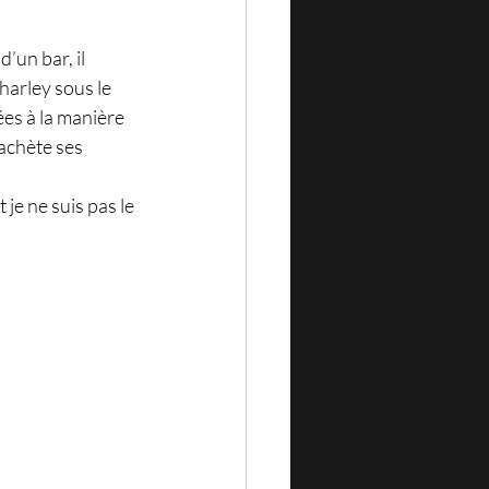
’un bar, il 
harley sous le 
ées à la manière 
achète ses 
je ne suis pas le 