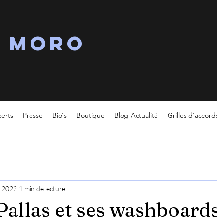
s MORO
erts
Presse
Bio's
Boutique
Blog-Actualité
Grilles d'accord
. 2022
1 min de lecture
Pallas et ses washboard