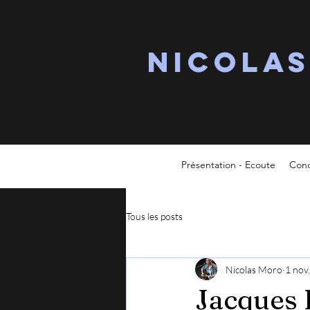
Nicola
Présentation - Ecoute
Conc
Tous les posts
Nicolas Moro
1 nov
Jacques 