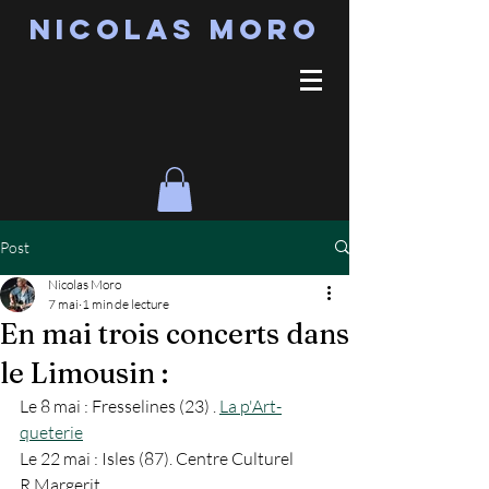
Nicolas MORO
Post
Nicolas Moro
7 mai
1 min de lecture
En mai trois concerts dans
le Limousin :
Le 8 mai : Fresselines (23) . 
La p'Art-
queterie
Le 22 mai : Isles (87). Centre Culturel 
R.Margerit