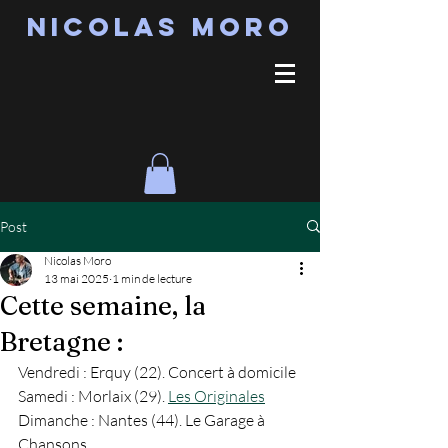
Nicolas MORO
Post
Nicolas Moro
13 mai 2025
1 min de lecture
Cette semaine, la
Bretagne :
Vendredi : Erquy (22). Concert à domicile
Samedi : Morlaix (29). 
Les Originales
Dimanche : Nantes (44). Le Garage à 
Chansons