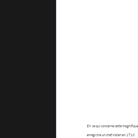
En  ce qui concerne cette magnifique
enregistre un chef indien en 1916.