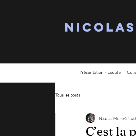
Nicola
Présentation - Ecoute
Conc
Tous les posts
Nicolas Moro
24 oc
C’est la