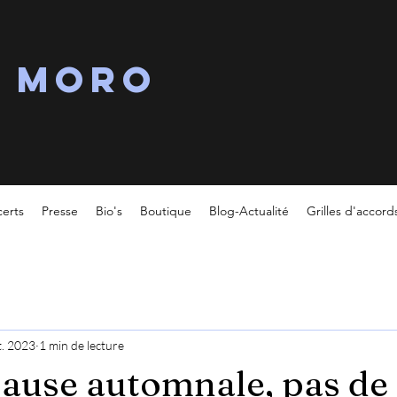
s MORO
erts
Presse
Bio's
Boutique
Blog-Actualité
Grilles d'accord
t. 2023
1 min de lecture
 pause automnale, pas de