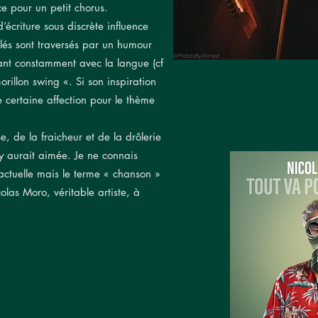
ce pour un petit chorus.
écriture sous discrète influence
illés sont traversés par un humour
nt constamment avec la langue (cf
rillon swing «. Si son inspiration
e certaine affection pour le thème
e, de la fraicheur et de la drôlerie
ey aurait aimée. Je ne connais
actuelle mais le terme « chanson »
las Moro, véritable artiste, à