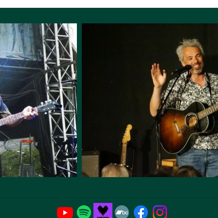
t
Violoncelle Éric Proud : Accordéon Éric Sansiquet :
Contrebasse Alban Mourgues : Batterie Enregistré et
mixé par Richard Puaud Extrait de l’album : «
L’amour et un oiseau volage »