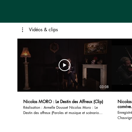
Vidéos & clips
03:08
Nicolas MORO : Le Destin des Affreux (Clip)
Nicola
convive.
Réalisation : Armelle Dousset Nicolas Moro : Le
Enregistr
Destin des affreux (Paroles et musique et scénario
Chauvign
Nicolas Moro) Contrebasse : Sébastien Girard
chant : 
Chant, guitares, mandolines, glockenspiel etc...
de son :
Nicolas Moro Enregistrement : Richard Puaud 2017