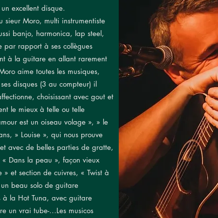
un excellent disque.
 sieur Moro, multi instrumentiste
ussi banjo, harmonica, lap steel,
 par rapport à ses collègues
t à la guitare en allant rarement
Moro aime toutes les musiques,
 ses disques (3 au compteur) il
affectionne, choisissant avec gout et
nt le mieux à telle ou telle
mour est un oiseau volage », » le
ns, » Louise », qui nous prouve
et avec de belles parties de gratte,
, « Dans la peau », façon vieux
» et section de cuivres, « Twist à
 un beau solo de guitare
s à la Hot Tuna, avec guitare
ore un vrai tube-…Les musicos