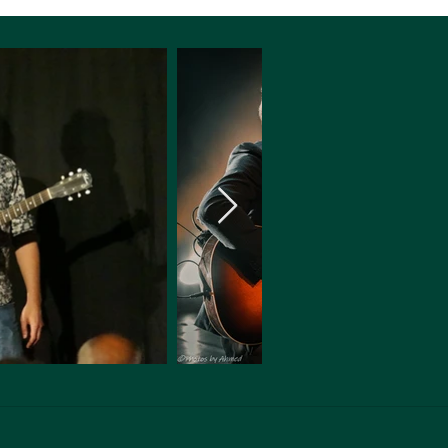
Stéphane Barral Batterie : Gaël Pététin Chœurs :
Cajoune Girard , Mickael Talbot, Patrick Ingueneau,
Nicolas Moro. https://m.facebook.com/Nicolas-
Moro-394686070703559/ Un grand merci à la
population montmorillonaise et à tous les gens
présents lors du tournage de la dernière scène. Un
très grand merci à Guy Tartaud, Nanou Tabuteau,
les Rocking Boys et Bob de Châteauroux ainsi qu'à
José Luis Munoz et à l'association : " Route 86" Le
Montmorillon swing (Paroles & musique : N. Moro )
J'ai invité Adélaïde à la maison Je lui ai proposé de
venir s'assoir au salon Elle m'a demandé de lui servir
un brandy Comme je sentais que c'était plutôt bien
parti J'ai enfilé la bandoulière de ma Gibson J'ai
joué Eddie Cochran ,Buddy Holly , Roy Orbison Puis
j'ai reposé l'instrument dans son étui C'est à ce
moment là qu' Adélaïde a dit : T'as pas la voix
d'Otis Redding T'as pas le son de Led Zeppeling
Mais non , mais non , mais non T'as le Montmorillon
swing T'as pas le déhanché du king T'as pas la
dégaine de James Ding Mais non , mais non , mais
non T'as le Montmorillon swing Chez tante Yvonne
pour le repas du réveillon L'ambiance était si bonne
qu'après les paupiettes au saumon J'ai ressorti mon
instrument de son étui J'ai chanté Mystery train et Tutti