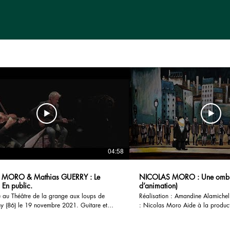
04:58
s MORO & Mathias GUERRY : Le
NICOLAS MORO : Une ombre
 En public.
d’animation)
é au Théâtre de la grange aux loups de
Réalisation : Amandine Alamichel Paroles et musiqu
y (86) le 19 novembre 2021. Guitare et
: Nicolas Moro Aide à la production : Lieu
Nicolas Moro Violon : Mathias Guerry Prise
Multiple/Espace Mendes France Nicolas Moro :
 Gery Courty Camera et montage : Thomas
Chant et guitare acoustique Pascale Berthomier :