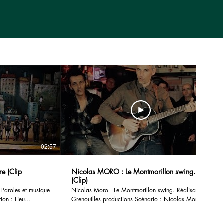
02:57
03:33
 (Clip
Nicolas MORO : Le Montmorillon swing.
(Clip)
e
Nicolas Moro : Le Montmorillon swing. Réalisation :
Grenouilles productions Scénario : Nicolas Moro
Enregistré par Richard Puaud en 2016. Nicolas
Moro : Chant, guitares,harmonica. Contrebasse :