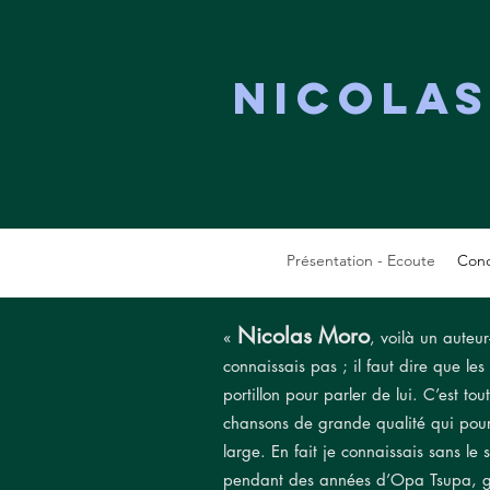
Nicola
Présentation - Ecoute
Conc
Nicolas Moro
«
, voilà un auteu
connaissais pas ; il faut dire que l
portillon pour parler de lui. C’est 
chansons de grande qualité qui pour
large. En fait je connaissais sans le 
pend
ant des années d’Opa Tsupa, g