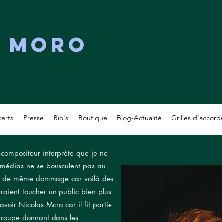
s MORO
erts
Presse
Bio's
Boutique
Blog-Actualité
Grilles d'accord
r-compositeur interprète que je ne
es médias ne se bousculent pas au
tout de même dommage car voilà des
raient toucher un public bien plus
savoir Nicolas Moro car il fit partie
roupe donnant dans les