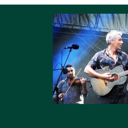
Chapuzo
Mastering : Jean Pierre Plisson
https://m.facebook.com/Nicolas-Moro-
394686070703559/ Le destin des affreux. Les
affreux ne sont pas beaux à voir Ah vraiment que les
affreux sont laids ! Ils font peur aux passants et
souillent les miroirs De leur abominable reflet Les
affreux maudissent la nature Qui les fit d'aussi laide
façon Que le sort est cruel et que la vie est dure
Quand on est aussi laid qu'ils le sont Quel destin
désastreux Que le destin des affreux Les affreux ne
font pas de conquête A la fin du bal ils rentrent seuls
Lorsqu'ils sourient pour plaire ils deviennent en fait
Plus vilains que lorsqu'ils font la gueule Les affreux
font pourtant des efforts Ils s'épilent et ils se font la
raie Au milieu, mais les affreux sont plus laids encore
Bien coiffés, propres et rasés de près Quel destin
désastreux Que le destin des affreux Les affreux
prennent une épouse infâme Le plus laid des
laiderons qui soit Plus un affreux est laid et plus laide
est sa femme Les affreux n'ont pas vraiment le choix
Les affreux pauvres irresponsables Font un jour eux
aussi des enfants Qui deviennent à leur tour ,c'était
inévitable Aussi laids que le sont leurs parents Quel
destin désastreux Que le destin des affreux