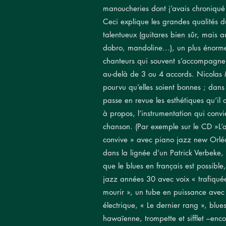
manoucheries dont j’avais chroniqué 
Ceci explique les grandes qualités du
talentueux (guitares bien sûr, mais a
dobro, mandoline…), un plus énorme
chanteurs qui souvent s’accompagnen
au-delà de 3 ou 4 accords. Nicolas 
pourvu qu’elles soient bonnes ; dans
passe en revue les esthétiques qu’il 
à propos, l’instrumentation qui convie
chanson. (Par exemple sur le CD »L’a
convive » avec piano jazz new Orléa
dans la lignée d’un Patrick Verbeke, 
que le blues en français est possible
jazz années 30 avec voix « trafiquée 
mourir », un tube en puissance avec
électrique, « Le dernier rang », blue
hawaïenne, trompette et sifflet –enc