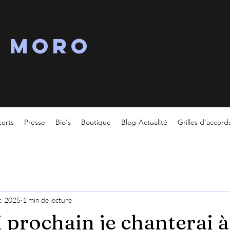
s MORO
erts
Presse
Bio's
Boutique
Blog-Actualité
Grilles d'accord
t. 2025
1 min de lecture
 prochain je chanterai à