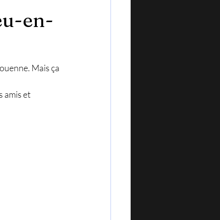
eu-en-
ouenne. Mais ça 
s amis et 