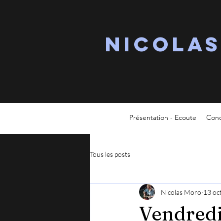
Nicola
Présentation - Ecoute
Conc
Tous les posts
Nicolas Moro
13 oc
Vendredi