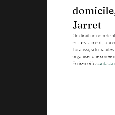
domicile
Jarret
On dirait un nom de b
existe vraiment, la pr
Toi aussi, si tu habite
organiser une soirée m
Écris-moi à : 
contact.