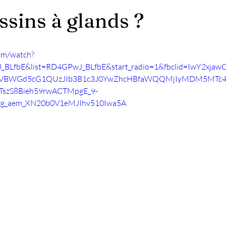
ssins à glands ?
om/watch?
_BLfbE&list=RD4GPwJ_BLfbE&start_radio=1&fbclid=IwY2xja
U0VBWGd5cG1QUzJIb3B1c3J0YwZhcHBfaWQQMjIyMDM5MT
TszS8Bieh59rwACTMpgE_9-
xg_aem_XN20b0V1eMJIhv510Iwa5A