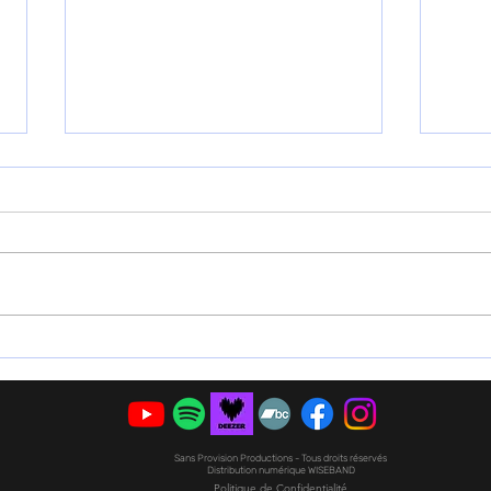
Être artiste c’est mener des
Ce s
combats
Bour
. Ça
Sans Provision Productions - Tous droits réservés
Distribution numérique WISEBAND
Politique de Confidentialité