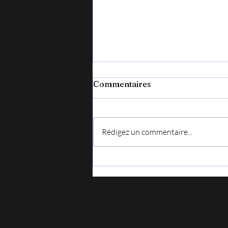
Commentaires
Rédigez un commentaire...
Vendredi 7 août, en Lozère
pour le festival : Chansons
en liberté.