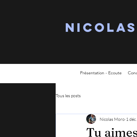
Nicola
Présentation - Ecoute
Conc
Tous les posts
Nicolas Moro
1 déc
Tu aimes