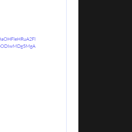
wOaOHFleHRuA2Fl
c4ODIwMDg5MgA