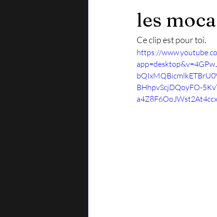
les moca
Ce clip est pour toi.
https://www.youtube.c
app=desktop&v=4GPwJ
bQIxMQBicmlkETBr
BHhpvScjDQoyFO-5Kv
a4Z8F6OoJWst2At4cc