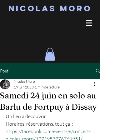
Nicolas MORO
Post
Nicolas Moro
19 juin 2023
1 min de lecture
Samedi 24 juin en solo au
Barlu de Fortpuy à Dissay
Un lieu à découvrir.
Horaires, réservations, tout ça  : 
https://facebook.com/events/s/concert-
nicolas-moro/1271957276769951/