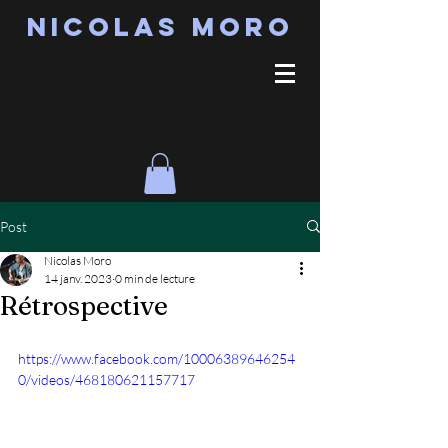
Nicolas MORO
Post
Nicolas Moro
14 janv. 2023
0 min de lecture
Rétrospective
https://www.facebook.com/10006389646254
0/videos/468180621157717