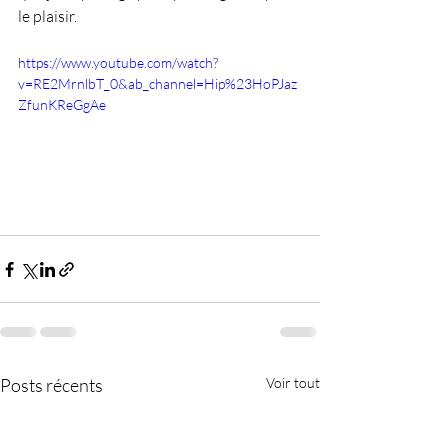
le plaisir.
https://www.youtube.com/watch?
v=RE2MrnlbT_0&ab_channel=Hip%23HoPJaz
ZfunKReGgAe
Posts récents
Voir tout