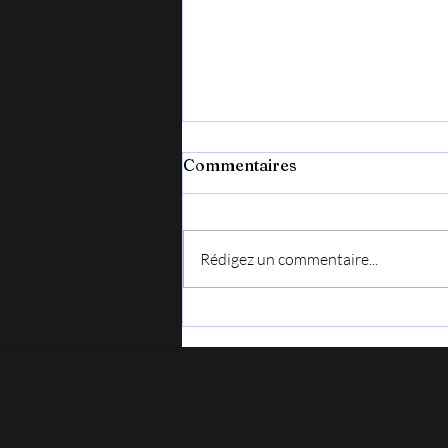
Commentaires
Rédigez un commentaire...
Vendredi 7 août, en Lozère
pour le festival : Chansons
en liberté.