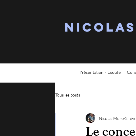
Nicola
Présentation - Ecoute
Conc
Tous les posts
Nicolas Moro
2 fév
Le conce