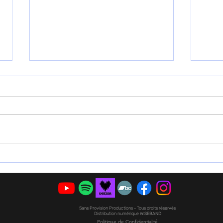
Être artiste c’est mener des
Ce s
combats
Bour
. Ça
Sans Provision Productions - Tous droits réservés
Distribution numérique WISEBAND
Politique de Confidentialité