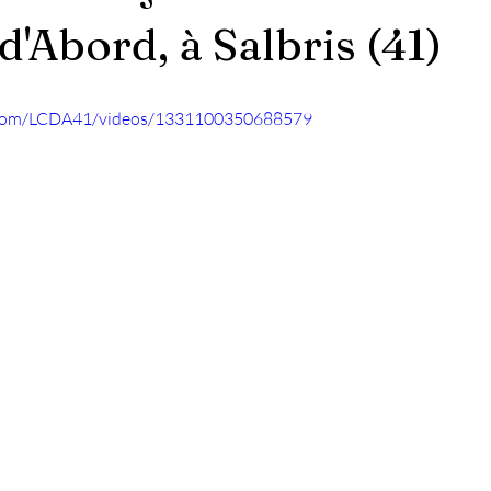
'Abord, à Salbris (41)
.com/LCDA41/videos/1331100350688579