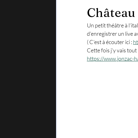
Château 
Un petit théâtre à l’it
d’enregistrer un live 
( C’est à écouter ici : 
ht
Cette fois j’y vais tout 
https://www.jonzac-ha