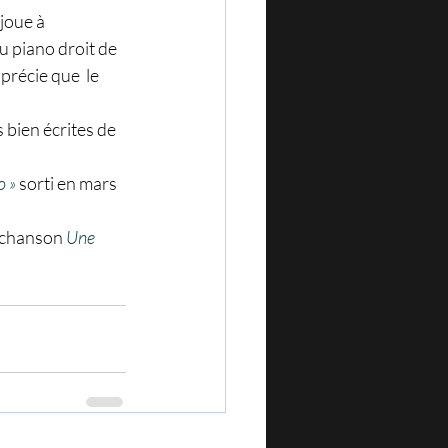
joue à 
u piano droit de 
précie que  le 
bien écrites de 
o »
 sorti en mars 
 chanson 
Une 