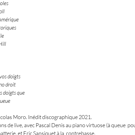
roles
oll
Amérique 
oriques 
le 
ill 
vos doigts 
no droit 
s doigts que 
queue
colas Moro. Inédit discographique 2021.
ons de live, avec Pascal Denis au piano virtuose (à queue  pour
terie, et Eric Sansiquet à la  contrebasse.  