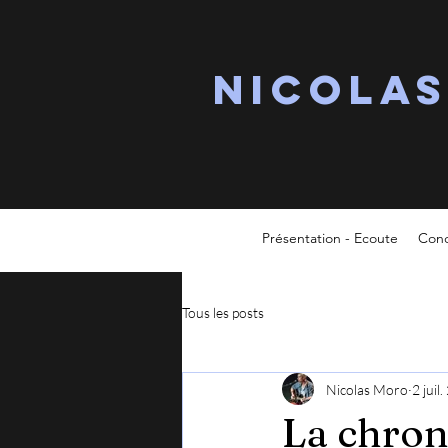
Nicola
Présentation - Ecoute
Conc
Tous les posts
Nicolas Moro
2 juil
La chron