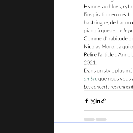
Hymne  au blues, rythm
l’inspiration en créat
bastringue, de bar ou d
piano à queue…
 « Je p
Comme  d’habitude on 
Nicolas Moro… à qui on
Relire l’article d’An
2021. 
Dans un style plus mél
ombre
 que nous vous 
Les concerts reprennent