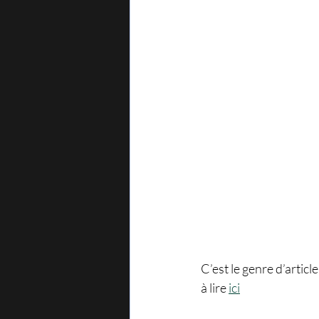
C’est le genre d’article 
à lire 
ici