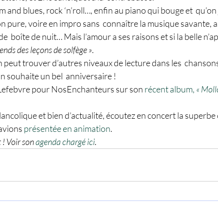
 and blues, rock ‘n’roll…, enfin au piano qui bouge et  qu’on 
ion pure, voire en impro sans  connaître la musique savante, a
e  boîte de nuit… Mais l’amour a ses raisons et si la belle n’ap
rends des leçons de solfège »
. 
peut trouver d’autres niveaux de lecture dans les  chansons 
 souhaite un bel  anniversaire !
ne Lefebvre pour NosEnchanteurs sur son
 récent album, 
« Moll
ancolique et bien d’actualité, écoutez en concert la superbe
avions 
présentée en animation
.
 ! Voir son
 agenda chargé ici
. 