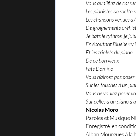
Vous qualifiez de casse
Les pianistes de rock’n r
Les chansons venues d’
De grognements préhist
Je bats le rythme, je jubi
En écoutant Blueberry H
Et les triolets du piano 
De ce bon vieux 
Fats Domino 
Vous n’aimez pas poser 
Sur les touches d’un pia
Vous ne voulez poser vo
Sur celles d’un piano à 
Nicolas Moro
Paroles et Musique Ni
Enregistré  en conditi
Alban Mourgues à la bat