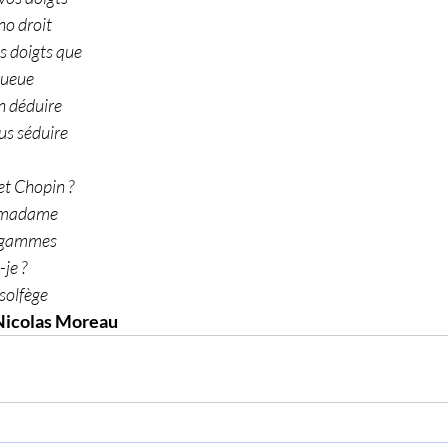
no droit
s doigts que
queue
n déduire 
us séduire 
t Chopin ?
z madame
s gammes
-je ?
solfège 
 Nicolas Moreau