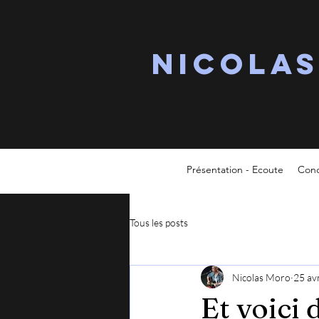
Nicola
Présentation - Ecoute
Conc
Tous les posts
Nicolas Moro
25 av
Et voici