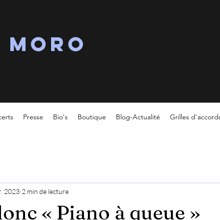
s MORO
erts
Presse
Bio's
Boutique
Blog-Actualité
Grilles d'accord
r. 2023
2 min de lecture
 donc « Piano à queue »