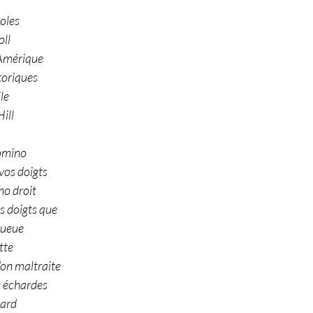
oles 
ll 
’Amérique
oriques 
ile
ill
Domino
vos doigts 
no droit
s doigts que
queue
tte 
on maltraite 
s échardes 
hard