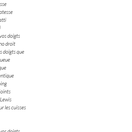
sse 
atesse 
tti 
i
vos doigts 
no droit
s doigts que
queue
que 
ntique 
oing
oints 
 Lewis
r les cuisses
vos doigts 