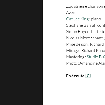
...quatrième chanson e
Avec :
Cat Lee King
 : piano 
Stéphane Barral : con
Simon Boyer : batterie
Nicolas Moro : chant,
Prise de son : Richard
Mixage : Richard Puau
Mastering : 
Studio B
Photo : Amandine Ala
En écoute 
ICI