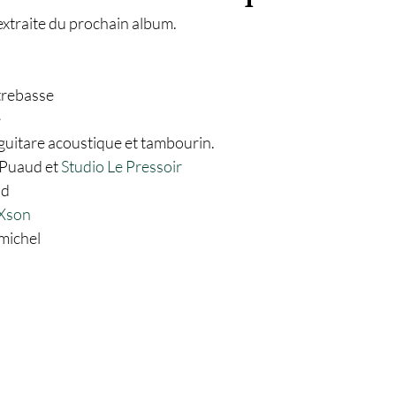
xtraite du prochain album. 
trebasse 
 
 guitare acoustique et tambourin.
 Puaud et 
Studio Le Pressoir
d 
uXson
michel