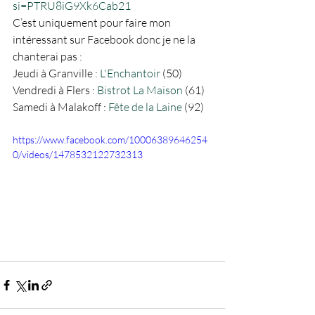
si=PTRU8iG9Xk6Cab21
C’est uniquement pour faire mon 
intéressant sur Facebook donc je ne la 
chanterai pas :
Jeudi à Granville : 
L'Enchantoir
 (50)
Vendredi à Flers : 
Bistrot La Maison
 (61)
Samedi à Malakoff : 
Fête de la Laine
 (92)
https://www.facebook.com/10006389646254
0/videos/1478532122732313