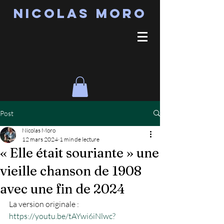
Nicolas MORO
Post
Nicolas Moro
12 mars 2024
1 min de lecture
« Elle était souriante » une
vieille chanson de 1908
avec une fin de 2024
La version originale : 
https://youtu.be/tAYwi6iNlwc?