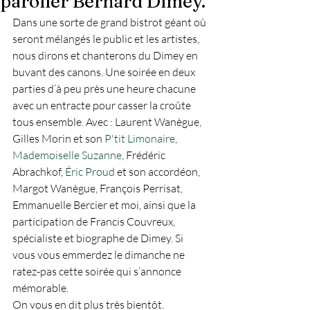
parolier Bernard Dimey.
Dans une sorte de grand bistrot géant où 
seront mélangés le public et les artistes, 
nous dirons et chanterons du Dimey en 
buvant des canons. Une soirée en deux 
parties d’à peu près une heure chacune 
avec un entracte pour casser la croûte 
tous ensemble. Avec : Laurent Wanègue, 
Gilles Morin et son 
P'tit Limonaire
, 
Mademoiselle Suzanne
, Frédéric 
Abrachkof, 
Éric Proud
 et son accordéon, 
Margot Wanègue, François Perrisat, 
Emmanuelle Bercier et moi, ainsi que la 
participation de Francis Couvreux, 
spécialiste et biographe de Dimey. Si 
vous vous emmerdez le dimanche ne 
ratez-pas cette soirée qui s’annonce 
mémorable.
On vous en dit plus très bientôt.