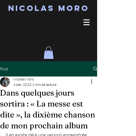
Nicolas MORO
Post
Nicolas Moro
4 déc. 2023
1 min de lecture
Dans quelques jours
sortira : « La messe est
dite », la dixième chanson
de mon prochain album
Il en existe déjà une version enregistrée 