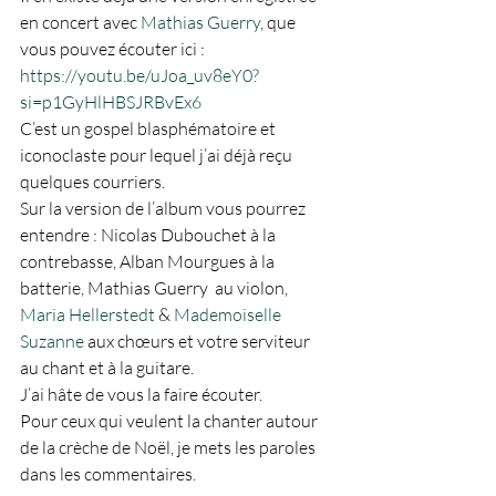
en concert avec 
Mathias Guerry
, que 
vous pouvez écouter ici : 
https://youtu.be/uJoa_uv8eY0?
si=p1GyHlHBSJRBvEx6
C’est un gospel blasphématoire et 
iconoclaste pour lequel j’ai déjà reçu 
quelques courriers. 
Sur la version de l’album vous pourrez 
entendre : Nicolas Dubouchet à la 
contrebasse, Alban Mourgues à la 
batterie, Mathias Guerry  au violon, 
Maria Hellerstedt
 & 
Mademoiselle 
Suzanne
 aux chœurs et votre serviteur 
au chant et à la guitare.
J’ai hâte de vous la faire écouter. 
Pour ceux qui veulent la chanter autour 
de la crèche de Noël, je mets les paroles 
dans les commentaires.