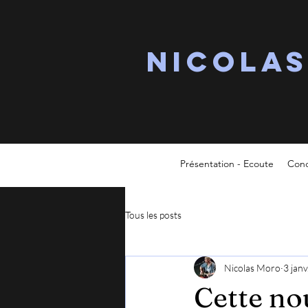
Nicola
Présentation - Ecoute
Conc
Tous les posts
Nicolas Moro
3 jan
Cette no