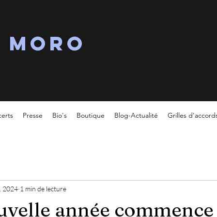
s MORO
erts
Presse
Bio's
Boutique
Blog-Actualité
Grilles d'accord
v. 2024
1 min de lecture
uvelle année commence