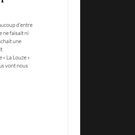
aucoup d’entre 
le ne faisait ni 
achait une 
t 
 « La Louze » 
sus vont nous 