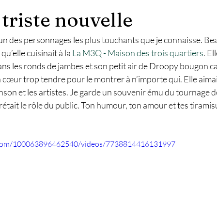
triste nouvelle
 un des personnages les plus touchants que je connaisse. Be
u’elle cuisinait à la 
La M3Q - Maison des trois quartiers
. El
dans les ronds de jambes et son petit air de Droopy bougon c
cœur trop tendre pour le montrer à n’importe qui. Elle aimai
on et les artistes. Je garde un souvenir ému du tournage de
prétait le rôle du public. Ton humour, ton amour et tes tirami
.com/100063896462540/videos/7738814416131997