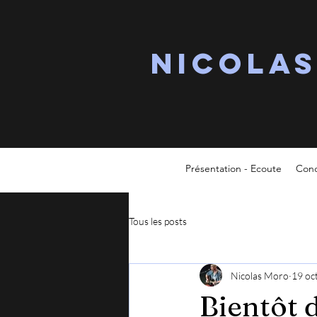
Nicola
Présentation - Ecoute
Conc
Tous les posts
Nicolas Moro
19 oc
Bientôt 