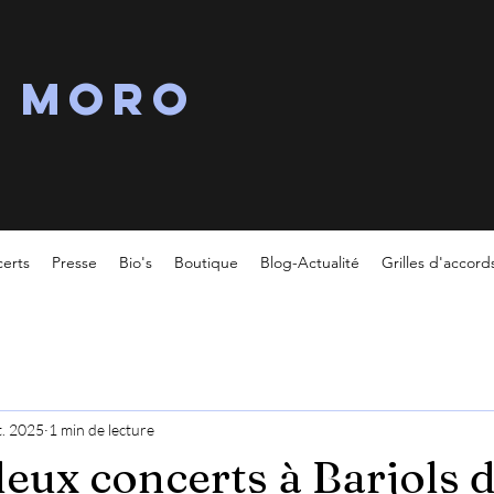
s MORO
erts
Presse
Bio's
Boutique
Blog-Actualité
Grilles d'accord
t. 2025
1 min de lecture
deux concerts à Barjols d