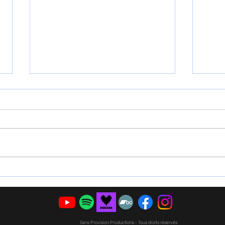
Être artiste c’est mener des
Ce s
combats
Bour
. Ça
Sans Provision Productions - Tous droits réservés