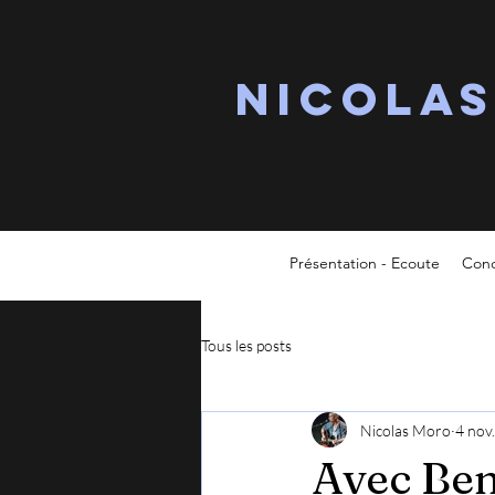
Nicola
Présentation - Ecoute
Conc
Tous les posts
Nicolas Moro
4 nov
Avec Ben