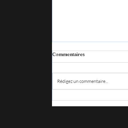
Commentaires
Rédigez un commentaire...
Vendredi 7 août, en Lozère
pour le festival : Chansons
en liberté.