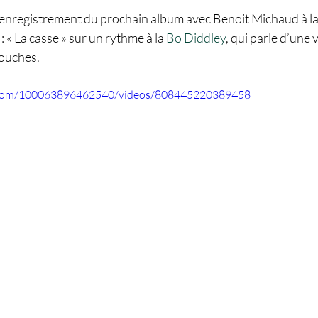
’enregistrement du prochain album avec Benoit Michaud à la v
 « La casse » sur un rythme à la 
Bo Diddley
, qui parle d’une v
touches.
.com/100063896462540/videos/808445220389458