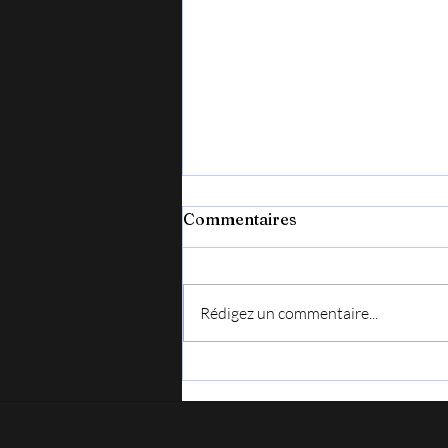
Commentaires
Rédigez un commentaire...
Vendredi 7 août, en Lozère
pour le festival : Chansons
en liberté.