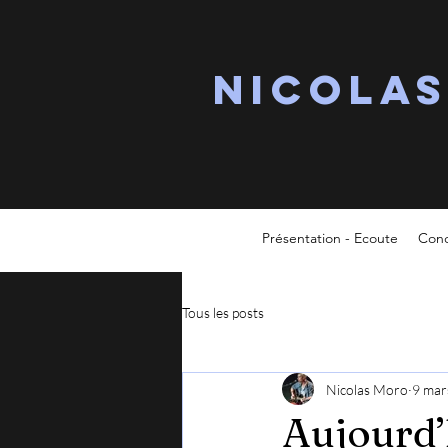
Nicola
Présentation - Ecoute
Conc
Tous les posts
Nicolas Moro
9 mar
Aujourd’