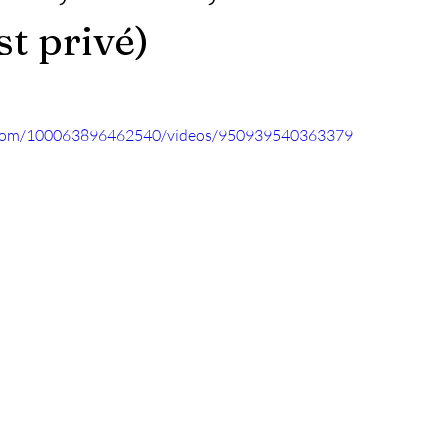
st privé)
.com/100063896462540/videos/950939540363379