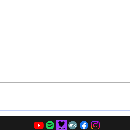
Être artiste c’est mener des
Ce s
combats
Bour
. Ça