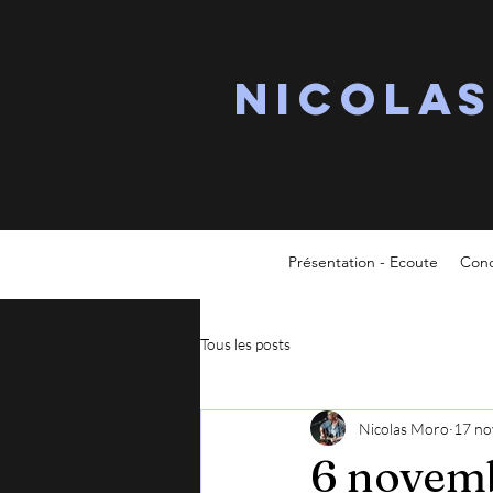
Nicola
Présentation - Ecoute
Conc
Tous les posts
Nicolas Moro
17 no
6 novemb