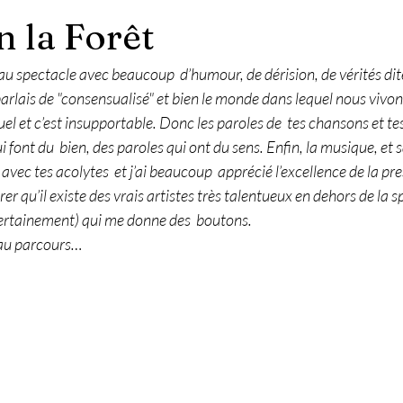
 la Forêt
beau spectacle avec beaucoup  d’humour, de dérision, de vérités dit
parlais de "consensualisé" et bien le monde dans lequel nous vivons
 et c’est insupportable. Donc les paroles de  tes chansons et tes
 font du  bien, des paroles qui ont du sens. Enfin, la musique, et s
avec tes acolytes  et j’ai beaucoup  apprécié l’excellence de la pr
er qu’il existe des vrais artistes très talentueux en dehors de la 
certainement) qui me donne des  boutons.
eau parcours…