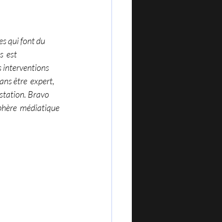
es qui font du 
  est 
 interventions 
ans être  expert, 
estation. Bravo 
sphère  médiatique 