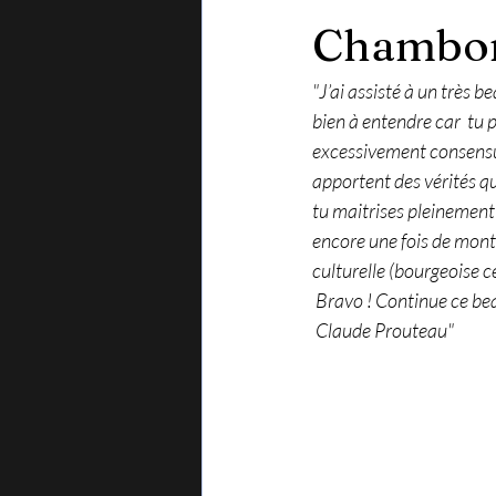
Chambon
"J’ai assisté à un très 
bien à entendre car  tu 
excessivement consensuel
apportent des vérités qui
tu maitrises pleinement 
encore une fois de montr
culturelle (bourgeoise 
 Bravo ! Continue ce b
 Claude Prouteau"