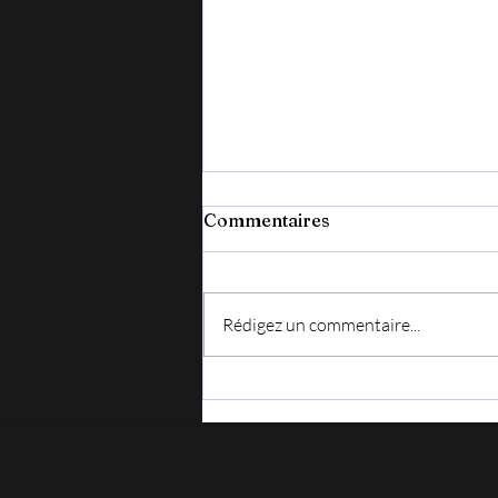
Commentaires
Rédigez un commentaire...
Après la Lozère hier soir,
direction l’Ardèche (08/08)