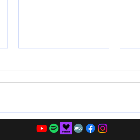
Une émission de radio
Vend
enregistrée lors du festival
pour
Barjac m'en chante
en l