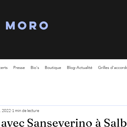
s MORO
erts
Presse
Bio's
Boutique
Blog-Actualité
Grilles d'accord
l. 2022
1 min de lecture
t avec Sanseverino à Salb