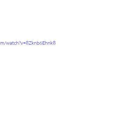
com/watch?v=8Zknb6Ehnk8