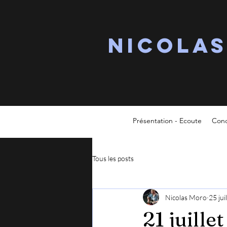
Nicola
Présentation - Ecoute
Conc
Tous les posts
Nicolas Moro
25 jui
21 juille